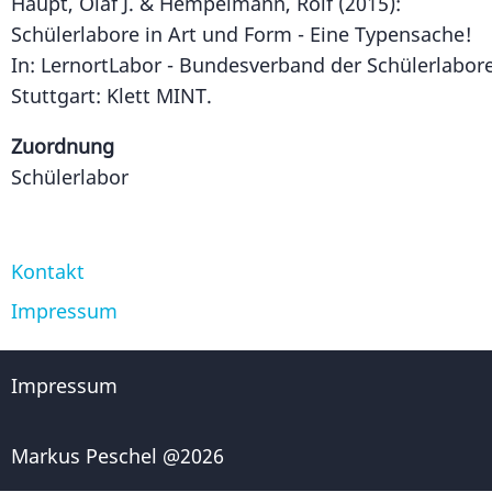
Haupt, Olaf J. & Hempelmann, Rolf (2015):
Schülerlabore in Art und Form - Eine Typensache!
In: LernortLabor - Bundesverband der Schülerlabore 
Stuttgart: Klett MINT.
Zuordnung
Schülerlabor
Kontakt
Fußzeile
Impressum
Impressum
Markus Peschel @2026