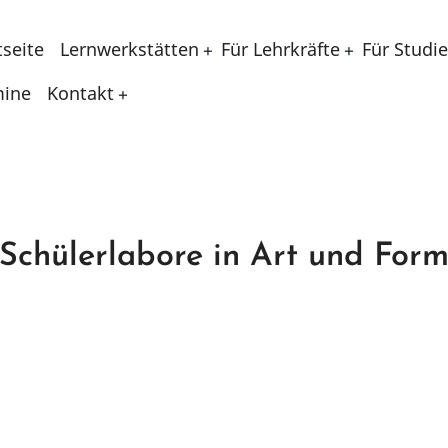
ptnavigation
tseite
Lernwerkstätten
Für Lehrkräfte
Für Studi
mine
Kontakt
Schülerlabore in Art und For